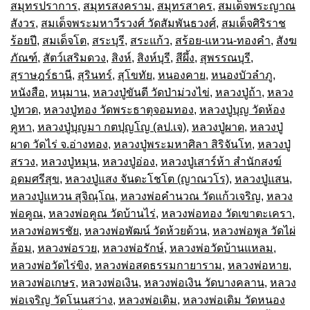
สมุทรปราการ
,
สมุทรสงคราม
,
สมุทรสาคร
,
สมเด็จพระญาณ
สังวร
,
สมเด็จพระมหาวีรวงศ์ วัดสัมพันธวงศ์
,
สมเด็จศิริราช
ร้อยปี
,
สมเด็จโต
,
สระบุรี
,
สระแก้ว
,
สร้อย-แหวน-ทองคำ
,
สังฆ
ภัณฑ์
,
สัตว์เสริมดวง
,
สิงห์
,
สิงห์บุรี
,
สีผึ้ง
,
สุพรรณบุรี
,
สุราษฎร์ธานี
,
สุรินทร์
,
สุโขทัย
,
หนองคาย
,
หนองบัวลำภู
,
หนังสือ
,
หนุมาน
,
หลวงปู่ขันตี วัดป่าม่วงไข่
,
หลวงปู่ถ้า
,
หลวง
ปู่ทวด
,
หลวงปู่ทอง วัดพระธาตุจอมทอง
,
หลวงปู่บุญ วัดห้อง
คูหา
,
หลวงปู่บุญมา กตปุญโญ (ลป.เจ)
,
หลวงปู่ผาด
,
หลวงปู่
ผาด วัดไร่ จ.อ่างทอง
,
หลวงปู่พระมหาศิลา สิริจันโท
,
หลวงปู่
สรวง
,
หลวงปู่หมุน
,
หลวงปู่อ่อง
,
หลวงปู่เสาร์ห้า สำนักสงฆ์
อุดมศรีสุข
,
หลวงปู่แสง จันดะโชโต (ญาณวโร)
,
หลวงปู่แสน
,
หลวงปู่แหวน สุจิณฺโณ
,
หลวงพ่อคำนวณ วัดแก้วเจริญ
,
หลวง
พ่อคูณ
,
หลวงพ่อคูณ วัดบ้านไร่
,
หลวงพ่อทอง วัดเขาตะเครา
,
หลวงพ่อพรชัย
,
หลวงพ่อพัฒน์ วัดห้วยด้วน
,
หลวงพ่อพูล วัดไผ่
ล้อม
,
หลวงพ่อรวย
,
หลวงพ่อรักษ์
,
หลวงพ่อวัดบ้านแหลม
,
หลวงพ่อวัดไร่ขิง
,
หลวงพ่อสดธรรมกายาราม
,
หลวงพ่อหาย
,
หลวงพ่อเกษร
,
หลวงพ่อเงิน
,
หลวงพ่อเงิน วัดบางคลาน
,
หลวง
พ่อเจริญ วัดโนนสว่าง
,
หลวงพ่อเดิม
,
หลวงพ่อเดิม วัดหนอง