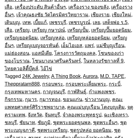
เสือ
,
เครื่องประดับ สินค้าอื่นๆ
,
เครื่องราง ของขลัง
,
เครื่องราง
อื่นๆ
,
เจ้าคุณธงชัย วัดไตรมิตรวิทยาราม
,
เชียงราย
,
เชียงใหม่
,
เดินบุญ
,
เทพ
,
เบี้ยแก้
,
เพชรบุรี
,
เพชรบูรณ์
,
เลย
,
เสด็จพ่อ ร.5
,
เสือ
,
เหรียญ
,
เหรียญ กษาปณ์
,
เหรียญปั้ม
,
เหรียญปั๊มยอดนิยม
,
เหรียญยอดนิยม
,
เหรียญหล่อ
,
เหรียญหล่อยอดนิยม
,
เหรียญ
อื่นๆ
,
เหรียญเบญจอรหันต์
,
เอ็มไอเอส
,
แพร่
,
แม่ชีบุญเรือน
,
แม่ฮ่องสอน
,
แอสมีเดีย
,
โครงการวัตถุมงคล
,
โซนของเก่า
ของโบราณ
,
โซนบางนาศรีนครินทร์
,
ในหลวงรัชกาลที่ 9
,
ไทยควอลิตี้บุ๊คส์
,
ไอ้ไข่
Tagged
24K Jewelry
,
A Thing Book
,
Aurora
,
M.D. TAPE
,
Theppratarn888
,
กรอบพระ
,
กรอบพระเลี่ยมพระ
,
กระบี่
,
กรุงเทพมหานคร
,
กาญจนบุรี
,
กาฬสินธุ์
,
กำแพงเพชร
,
กิจกรรม
,
กุมาร
,
กุมารทอง
,
ขอนแก่น
,
ข่าวงานบุญ
,
คณะ
แพทยศาสตร์ศิริราชพยาบาล
,
คุณแม่บุญเรือน โตงบุญเติม
,
จตุ
ครามเทพ
,
จังหวัด
,
จันทบุรี
,
จำลองพระพุทธรูป
,
ฉะเชิงเทรา
,
ชลบุรี
,
ชัยนาท
,
ชัยภูมิ
,
ชุดพระยอดขุนพล
,
ชุดพระอื่นๆ
,
ชุด
พระเบญจภาคี
,
ชุดพระเหรียญ
,
ชุดรูปหล่อ ยอดนิยม
,
ชุด
เครื่องราง
,
ชุมพร
,
ญาท่านเขียว เขี้ยวแก้วประกาศิต
,
ตรัง
,