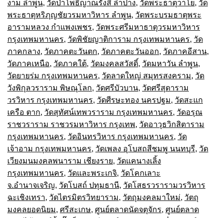
งาม ลำพูน
,
วัดป่าโพธิญาณรังสี ลำปาง
,
วัดพระธาตุวาโย
,
วัด
พระธาตุหริภุญชัยวรมหาวิหาร ลำพูน
,
วัดพระบรมธาตุพระ
อารามหลวง กำแพงเพชร
,
วัดพระศรีมหาธาตุวรมหาวิหาร
กรุงเทพมหานคร
,
วัดพิชัยญาติการาม กรุงเทพมหานคร
,
วัด
ภาคกลาง
,
วัดภาคตะวันตก
,
วัดภาคตะวันออก
,
วัดภาคอีสาน
,
วัดภาคเหนือ
,
วัดภาคใต้
,
วัดมงคลสวัสดิ์
,
วัดมหาวัน ลำพูน
,
วัดยายร่ม กรุงเทพมหานคร
,
วัดลาดใหญ่ สมุทรสงคราม
,
วัด
วังพิกุลวราราม พิษณุโลก
,
วัดศรีบัวบาน
,
วัดศรีสุดาราม
วรวิหาร กรุงเทพมหานคร
,
วัดศีรษะทอง นครปฐม
,
วัดสะแก
เครือ ตาก
,
วัดสุทัศน์เทพวราราม กรุงเทพมหานคร
,
วัดอรุณ
ราชวราราม ราชวรมหาวิหาร กรุงเทพ
,
วัดอาวุธวิกสิตาราม
กรุงเทพมหานคร
,
วัดอินทรวิหาร กรุงเทพมหานคร
,
วัด
เจ้าอาม กรุงเทพมหานคร
,
วัดเพลง อุโบสถสีชมพู นนทบุรี
,
วัด
เวียงมนมงคลพนาราม เชียงราย
,
วัดแคนางเลิ้ง
กรุงเทพมหานคร
,
วัดและพระเกจิ
,
วัดโคกเลาะ
จ.อำนาจเจริญ
,
วัดโบสถ์ ปทุมธานี
,
วัดโสธรวรารามวรวิหาร
ฉะเชิงเทรา
,
วัดไตรมิตรวิทยาราม
,
วัตถุมงคลมาใหม่
,
วัตถุ
มงคลยอดนิยม
,
ศรีสะเกษ
,
ศูนย์ตลาดนัดจตุจักร
,
ศูนย์ตลาด