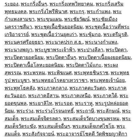
ระยอง
,
พระกริ่งอื่นๆ
,
พระกริ่งเทพวิทยาคม
,
พระกริ่งเสริม
พุทธมงคล
,
พระกริ่งไพรีพินาศ
,
พระกรุ
,
พระกำแพง
,
พระ
กำแพงสามขา
,
พระขุนแผน
,
พระชัยวัฒน์
,
พระชัยเมือง
นครราชสีมา
,
พระชุดเนื้อชินยอดนิยม
,
พระชุดเนื้อว่านที่พระ
เกจิอาจารย์
,
พระชุดเนื้อว่านยุคเก่า
,
พระซุ้มกอ
,
พระตรีมูรติ
,
พระนครศรีอยุธยา
,
พระนาคปรก ส.ธ.
,
พระนางกำแพง
,
พระนางพญา
,
พระบูชาพระเจ้าฟ้า
,
พระปางลีลา
,
พระปิดตา
,
พระปิดตายอดนิยม
,
พระปิดตาอื่นๆ
,
พระปิดตาเนื้อผงยอดนิยม
,
พระปิดตาเนื้อโลหะยอดนิยม
,
พระปิดตาไม้แกะ
,
พระผง
สุพรรณ
,
พระพรหม
,
พระพิฆเนศ
,
พระพุทธชินราช
,
พระพุทธ
รูป พระบูชา
,
พระพุทธอโรคยาเทวราชา
,
พระพุทธเจ้าน้อย
,
พระพุทโธคลัง
,
พระภาคกลาง
,
พระภาคตะวันตก
,
พระภาค
ตะวันออก
,
พระภาคอีสาน
,
พระภาคเหนือ
,
พระภาคใต้
,
พระ
ยอดขุนพล
,
พระยาลิไท
,
พระรอด
,
พระราหู
,
พระรูปหล่อยอด
นิยม
,
พระร่วง
,
พระร่วงโรจนฤทธิ์
,
พระฤาษี
,
พระลักษณ์
,
พระ
สมเด็จ
,
พระสมเด็จจิตรลดา
,
พระสมเด็จวัดบางขุนพรหม
,
พระ
สมเด็จวัดระฆัง
,
พระสมเด็จอื่นๆ
,
พระสมเด็จเกศไชโย
,
พระ
สมเเด็จ
,
พระสังกัจจายน์
,
พระอาจารย์โชคดี วัดพิชยญาติกา