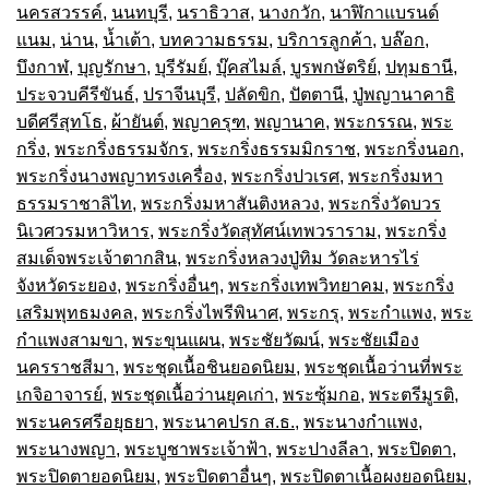
นครสวรรค์
,
นนทบุรี
,
นราธิวาส
,
นางกวัก
,
นาฬิกาแบรนด์
แนม
,
น่าน
,
น้ำเต้า
,
บทความธรรม
,
บริการลูกค้า
,
บล๊อก
,
บึงกาฬ
,
บุญรักษา
,
บุรีรัมย์
,
บุ๊คสไมล์
,
บูรพกษัตริย์
,
ปทุมธานี
,
ประจวบคีรีขันธ์
,
ปราจีนบุรี
,
ปลัดขิก
,
ปัตตานี
,
ปู่พญานาคาธิ
บดีศรีสุทโธ
,
ผ้ายันต์
,
พญาครุฑ
,
พญานาค
,
พระกรรณ
,
พระ
กริ่ง
,
พระกริ่งธรรมจักร
,
พระกริ่งธรรมมิกราช
,
พระกริ่งนอก
,
พระกริ่งนางพญาทรงเครื่อง
,
พระกริ่งปวเรศ
,
พระกริ่งมหา
ธรรมราชาลิไท
,
พระกริ่งมหาสันติงหลวง
,
พระกริ่งวัดบวร
นิเวศวรมหาวิหาร
,
พระกริ่งวัดสุทัศน์เทพวราราม
,
พระกริ่ง
สมเด็จพระเจ้าตากสิน
,
พระกริ่งหลวงปู่ทิม วัดละหารไร่
จังหวัดระยอง
,
พระกริ่งอื่นๆ
,
พระกริ่งเทพวิทยาคม
,
พระกริ่ง
เสริมพุทธมงคล
,
พระกริ่งไพรีพินาศ
,
พระกรุ
,
พระกำแพง
,
พระ
กำแพงสามขา
,
พระขุนแผน
,
พระชัยวัฒน์
,
พระชัยเมือง
นครราชสีมา
,
พระชุดเนื้อชินยอดนิยม
,
พระชุดเนื้อว่านที่พระ
เกจิอาจารย์
,
พระชุดเนื้อว่านยุคเก่า
,
พระซุ้มกอ
,
พระตรีมูรติ
,
พระนครศรีอยุธยา
,
พระนาคปรก ส.ธ.
,
พระนางกำแพง
,
พระนางพญา
,
พระบูชาพระเจ้าฟ้า
,
พระปางลีลา
,
พระปิดตา
,
พระปิดตายอดนิยม
,
พระปิดตาอื่นๆ
,
พระปิดตาเนื้อผงยอดนิยม
,