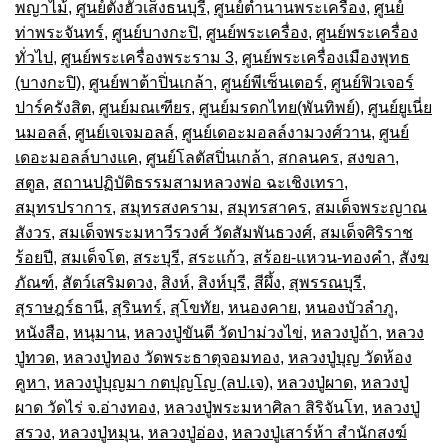
พญาไม้
,
ศูนย์ตั้งฮั๊วเส็งธนบุรี
,
ศูนย์ตำนานพระเครื่อง
,
ศูนย์
ท่าพระจันทร์
,
ศูนย์บางกะปิ
,
ศูนย์พระเครื่อง
,
ศูนย์พระเครื่อง
ทั่วไป
,
ศูนย์พระเครื่องพระราม 3
,
ศูนย์พระเครื่องเมืองพุทธ
(บางกะปิ)
,
ศูนย์พาต้าปิ่นเกล้า
,
ศูนย์พีเซ็นเตอร์
,
ศูนย์ฟิวเจอร์
ปาร์ครังสิต
,
ศูนย์มณเฑียร
,
ศูนย์มรดกไทย(พันทิพย์)
,
ศูนย์ยูเนี่ย
นมอลล์
,
ศูนย์เจเจมอลล์
,
ศูนย์เดอะมอลล์งามวงศ์วาน
,
ศูนย์
เดอะมอลล์บางแค
,
ศูนย์โลตัสปิ่นเกล้า
,
สกลนคร
,
สงขลา
,
สตูล
,
สถานปฏิบัติธรรมสามหลวงพ่อ ฉะเชิงเทรา
,
สมุทรปราการ
,
สมุทรสงคราม
,
สมุทรสาคร
,
สมเด็จพระญาณ
สังวร
,
สมเด็จพระมหาวีรวงศ์ วัดสัมพันธวงศ์
,
สมเด็จศิริราช
ร้อยปี
,
สมเด็จโต
,
สระบุรี
,
สระแก้ว
,
สร้อย-แหวน-ทองคำ
,
สังฆ
ภัณฑ์
,
สัตว์เสริมดวง
,
สิงห์
,
สิงห์บุรี
,
สีผึ้ง
,
สุพรรณบุรี
,
สุราษฎร์ธานี
,
สุรินทร์
,
สุโขทัย
,
หนองคาย
,
หนองบัวลำภู
,
หนังสือ
,
หนุมาน
,
หลวงปู่ขันตี วัดป่าม่วงไข่
,
หลวงปู่ถ้า
,
หลวง
ปู่ทวด
,
หลวงปู่ทอง วัดพระธาตุจอมทอง
,
หลวงปู่บุญ วัดห้อง
คูหา
,
หลวงปู่บุญมา กตปุญโญ (ลป.เจ)
,
หลวงปู่ผาด
,
หลวงปู่
ผาด วัดไร่ จ.อ่างทอง
,
หลวงปู่พระมหาศิลา สิริจันโท
,
หลวงปู่
สรวง
,
หลวงปู่หมุน
,
หลวงปู่อ่อง
,
หลวงปู่เสาร์ห้า สำนักสงฆ์