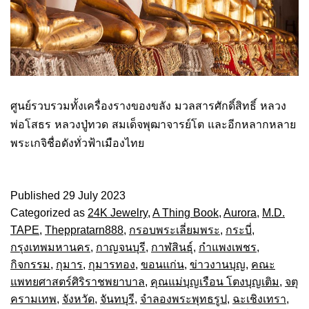
ศูนย์รวบรวมทั้งเครื่องรางของขลัง มวลสารศักดิ์สิทธิ์ หลวง
พ่อโสธร หลวงปู่ทวด สมเด็จพุฒาจารย์โต และอีกหลากหลาย
พระเกจิชื่อดังทั่วฟ้าเมืองไทย
Published
29 July 2023
Categorized as
24K Jewelry
,
A Thing Book
,
Aurora
,
M.D.
TAPE
,
Theppratarn888
,
กรอบพระเลี่ยมพระ
,
กระบี่
,
กรุงเทพมหานคร
,
กาญจนบุรี
,
กาฬสินธุ์
,
กำแพงเพชร
,
กิจกรรม
,
กุมาร
,
กุมารทอง
,
ขอนแก่น
,
ข่าวงานบุญ
,
คณะ
แพทยศาสตร์ศิริราชพยาบาล
,
คุณแม่บุญเรือน โตงบุญเติม
,
จตุ
ครามเทพ
,
จังหวัด
,
จันทบุรี
,
จำลองพระพุทธรูป
,
ฉะเชิงเทรา
,