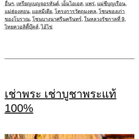
อื่นๆ
,
เหรียญเบญจอรหันต์
,
เอ็มไอเอส
,
แพร่
,
แม่ชีบุญเรือน
,
แม่ฮ่องสอน
,
แอสมีเดีย
,
โครงการวัตถุมงคล
,
โซนของเก่า
ของโบราณ
,
โซนบางนาศรีนครินทร์
,
ในหลวงรัชกาลที่ 9
,
ไทยควอลิตี้บุ๊คส์
,
ไอ้ไข่
เช่าพระ เช่าบูชาพระแท้
100%