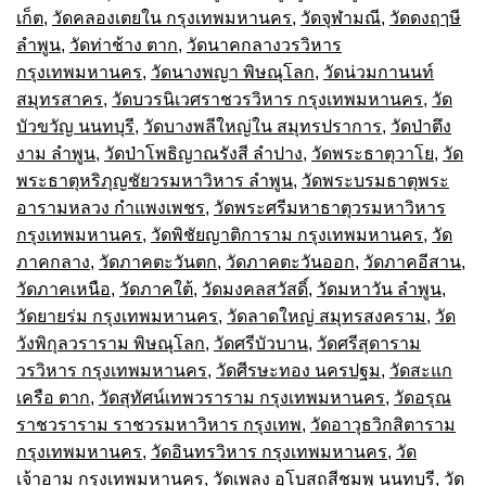
เก็ต
,
วัดคลองเตยใน กรุงเทพมหานคร
,
วัดจุฬามณี
,
วัดดงฤๅษี
ลำพูน
,
วัดท่าช้าง ตาก
,
วัดนาคกลางวรวิหาร
กรุงเทพมหานคร
,
วัดนางพญา พิษณุโลก
,
วัดน่วมกานนท์
สมุทรสาคร
,
วัดบวรนิเวศราชวรวิหาร กรุงเทพมหานคร
,
วัด
บัวขวัญ นนทบุรี
,
วัดบางพลีใหญ่ใน สมุทรปราการ
,
วัดป่าตึง
งาม ลำพูน
,
วัดป่าโพธิญาณรังสี ลำปาง
,
วัดพระธาตุวาโย
,
วัด
พระธาตุหริภุญชัยวรมหาวิหาร ลำพูน
,
วัดพระบรมธาตุพระ
อารามหลวง กำแพงเพชร
,
วัดพระศรีมหาธาตุวรมหาวิหาร
กรุงเทพมหานคร
,
วัดพิชัยญาติการาม กรุงเทพมหานคร
,
วัด
ภาคกลาง
,
วัดภาคตะวันตก
,
วัดภาคตะวันออก
,
วัดภาคอีสาน
,
วัดภาคเหนือ
,
วัดภาคใต้
,
วัดมงคลสวัสดิ์
,
วัดมหาวัน ลำพูน
,
วัดยายร่ม กรุงเทพมหานคร
,
วัดลาดใหญ่ สมุทรสงคราม
,
วัด
วังพิกุลวราราม พิษณุโลก
,
วัดศรีบัวบาน
,
วัดศรีสุดาราม
วรวิหาร กรุงเทพมหานคร
,
วัดศีรษะทอง นครปฐม
,
วัดสะแก
เครือ ตาก
,
วัดสุทัศน์เทพวราราม กรุงเทพมหานคร
,
วัดอรุณ
ราชวราราม ราชวรมหาวิหาร กรุงเทพ
,
วัดอาวุธวิกสิตาราม
กรุงเทพมหานคร
,
วัดอินทรวิหาร กรุงเทพมหานคร
,
วัด
เจ้าอาม กรุงเทพมหานคร
,
วัดเพลง อุโบสถสีชมพู นนทบุรี
,
วัด