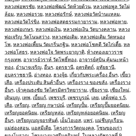
หลวงพ่อพรชัย
,
หลวงพ่อพัฒน์ วัดห้วยด้วน
,
หลวงพ่อพูล วัดไผ่
ล้อม
,
หลวงพ่อรวย
,
หลวงพ่อรักษ์
,
หลวงพ่อวัดบ้านแหลม
,
หลวงพ่อวัดไร่ขิง
,
หลวงพ่อสดธรรมกายาราม
,
หลวงพ่อหาย
,
หลวงพ่อเกษร
,
หลวงพ่อเงิน
,
หลวงพ่อเงิน วัดบางคลาน
,
หลวง
พ่อเจริญ วัดโนนสว่าง
,
หลวงพ่อเดิม
,
หลวงพ่อเดิม วัดหนอง
โพ
,
หลวงพ่อเพี้ยน วัดเกริ่นกฐิน
,
หลวงพ่อโชคดี วัดไก่เตี้ย
,
หล
วงพ่อโสธร
,
หลวงพ่อใจ วัดพระยาญาติ
,
ห้างทองเยาวราช
กรุงเทพ
,
อาจารย์วราห์ วัดโพธิ์ทอง
,
อาจารย์สุบิน คุ้มนะหน้า
ทอง
,
อำนาจเจริญ
,
อื่นๆ
,
อุดรธานี
,
อุตรดิตถ์
,
อุทัยธานี
,
อุบลราชธานี
,
อ่างทอง
,
ฮวงจุ้ย
,
เกี่ยวกับพระเครื่อง อื่นๆ
,
เขี้ยว
เสือ
,
เครื่องประดับ สินค้าอื่นๆ
,
เครื่องราง ของขลัง
,
เครื่องราง
อื่นๆ
,
เจ้าคุณธงชัย วัดไตรมิตรวิทยาราม
,
เชียงราย
,
เชียงใหม่
,
เดินบุญ
,
เทพ
,
เบี้ยแก้
,
เพชรบุรี
,
เพชรบูรณ์
,
เลย
,
เสด็จพ่อ ร.5
,
เสือ
,
เหรียญ
,
เหรียญ กษาปณ์
,
เหรียญปั้ม
,
เหรียญปั๊มยอดนิยม
,
เหรียญยอดนิยม
,
เหรียญหล่อ
,
เหรียญหล่อยอดนิยม
,
เหรียญ
อื่นๆ
,
เหรียญเบญจอรหันต์
,
เอ็มไอเอส
,
แพร่
,
แม่ชีบุญเรือน
,
แม่ฮ่องสอน
,
แอสมีเดีย
,
โครงการวัตถุมงคล
,
โซนของเก่า
ของโบราณ
,
โซนบางนาศรีนครินทร์
,
ในหลวงรัชกาลที่ 9
,