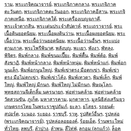
ราม
,
พระเกจิคณาจารย์
,
พระเกจิภาคกลาง
,
พระเกจิภาค
ตะวันตก
,
พระเกจิภาคตะวันออก
,
พระเกจิภาคอีสาน
,
พระเกจิ
ภาคเหนือ
,
พระเกจิภาคใต้
,
พระเครื่องเบญจภาคี
,
พระเจ้าตากสิน
,
พระเด่นประจำสัปดาห์
,
พระเถราจารย์
,
พระ
เนื้อดินยอดนิยม
,
พระเนื้อผงดินว่าน
,
พระเนื้อผงยอดนิยม
,
พระ
เนื้อว่าน
,
พระเนื้อว่านยอดนิยม
,
พระเนื้อว่านอื่นๆ
,
พระแบ่ง
ตามภาค
,
พระไพรีพินาศ
,
พลังบุญ
,
พะเยา
,
พังงา
,
พัทลุง
,
พิจิตร
,
พิมพ์กลาง
,
พิมพ์ขนมเปี๊ยะ
,
พิมพ์ตื้น
,
พิมพ์ต้อ
,
พิมพ์
สังฆาฏิ
,
พิมพ์หน้ากลาง
,
พิมพ์หน้าหนุ่ม
,
พิมพ์หน้าแก่
,
พิมพ์อก
นูนเล็ก
,
พิมพ์อกนูนใหญ่
,
พิมพ์เข่าตรง มือตกเข่า
,
พิมพ์เข่า
ตรง มือไม่ตกเข่า
,
พิมพ์เข่าโค้ง
,
พิมพ์เทวดา
,
พิมพ์เล็ก
,
พิมพ์
ใหญ่
,
พิมพ์ใหญ่ มีกนก
,
พิมพ์ใหญ่ ไม่มีกนก
,
พิษณุโลก
,
พุทธสถานจีเต็กลิ้ม นครนายก
,
พ่อท่านคล้าย
,
พ่อท่านคล้าย
วัดสวนขัน
,
ภูเก็ต
,
มหาสารคาม
,
มุกดาหาร
,
มูลนิธิส่งเสริมยุว
เกษตรกรไทย ในพระราชูปถัมภ์
,
ยะลา
,
ยโสธร
,
รถยนต์-
สปอร์ต
,
ระนอง
,
ระยอง
,
ราชบุรี
,
ราหู
,
รูปสัตว์อื่นๆ
,
รูปหล่อ
(พระเกจิคณาจารย์)
,
รูปหล่อลอยองค์
,
ร้อยเอ็ด
,
ร้านพระใหม่
ทั่วไทย
,
ลพบุรี
,
ลำปาง
,
ลำพูน
,
ลี่ไท่ฟู่
,
ลูกอม (ลูกแก้ว)
,
ล็อค