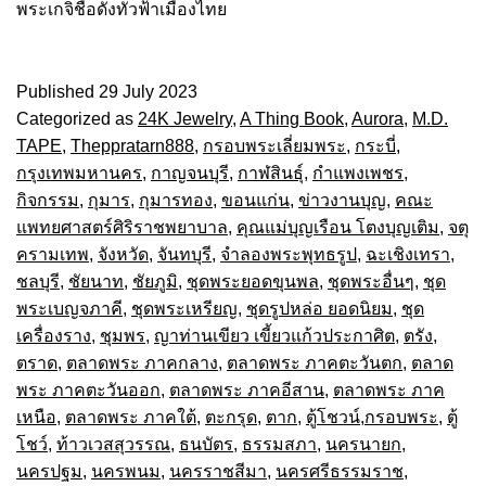
พระเกจิชื่อดังทั่วฟ้าเมืองไทย
Published
29 July 2023
Categorized as
24K Jewelry
,
A Thing Book
,
Aurora
,
M.D.
TAPE
,
Theppratarn888
,
กรอบพระเลี่ยมพระ
,
กระบี่
,
กรุงเทพมหานคร
,
กาญจนบุรี
,
กาฬสินธุ์
,
กำแพงเพชร
,
กิจกรรม
,
กุมาร
,
กุมารทอง
,
ขอนแก่น
,
ข่าวงานบุญ
,
คณะ
แพทยศาสตร์ศิริราชพยาบาล
,
คุณแม่บุญเรือน โตงบุญเติม
,
จตุ
ครามเทพ
,
จังหวัด
,
จันทบุรี
,
จำลองพระพุทธรูป
,
ฉะเชิงเทรา
,
ชลบุรี
,
ชัยนาท
,
ชัยภูมิ
,
ชุดพระยอดขุนพล
,
ชุดพระอื่นๆ
,
ชุด
พระเบญจภาคี
,
ชุดพระเหรียญ
,
ชุดรูปหล่อ ยอดนิยม
,
ชุด
เครื่องราง
,
ชุมพร
,
ญาท่านเขียว เขี้ยวแก้วประกาศิต
,
ตรัง
,
ตราด
,
ตลาดพระ ภาคกลาง
,
ตลาดพระ ภาคตะวันตก
,
ตลาด
พระ ภาคตะวันออก
,
ตลาดพระ ภาคอีสาน
,
ตลาดพระ ภาค
เหนือ
,
ตลาดพระ ภาคใต้
,
ตะกรุด
,
ตาก
,
ตู้โชวน์,กรอบพระ
,
ตู้
โชว์
,
ท้าวเวสสุวรรณ
,
ธนบัตร
,
ธรรมสภา
,
นครนายก
,
นครปฐม
,
นครพนม
,
นครราชสีมา
,
นครศรีธรรมราช
,