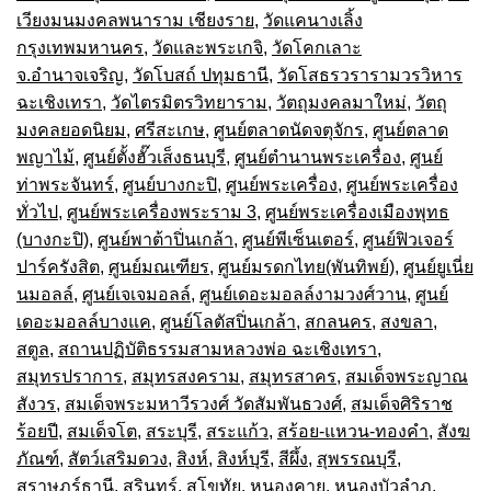
เวียงมนมงคลพนาราม เชียงราย
,
วัดแคนางเลิ้ง
กรุงเทพมหานคร
,
วัดและพระเกจิ
,
วัดโคกเลาะ
จ.อำนาจเจริญ
,
วัดโบสถ์ ปทุมธานี
,
วัดโสธรวรารามวรวิหาร
ฉะเชิงเทรา
,
วัดไตรมิตรวิทยาราม
,
วัตถุมงคลมาใหม่
,
วัตถุ
มงคลยอดนิยม
,
ศรีสะเกษ
,
ศูนย์ตลาดนัดจตุจักร
,
ศูนย์ตลาด
พญาไม้
,
ศูนย์ตั้งฮั๊วเส็งธนบุรี
,
ศูนย์ตำนานพระเครื่อง
,
ศูนย์
ท่าพระจันทร์
,
ศูนย์บางกะปิ
,
ศูนย์พระเครื่อง
,
ศูนย์พระเครื่อง
ทั่วไป
,
ศูนย์พระเครื่องพระราม 3
,
ศูนย์พระเครื่องเมืองพุทธ
(บางกะปิ)
,
ศูนย์พาต้าปิ่นเกล้า
,
ศูนย์พีเซ็นเตอร์
,
ศูนย์ฟิวเจอร์
ปาร์ครังสิต
,
ศูนย์มณเฑียร
,
ศูนย์มรดกไทย(พันทิพย์)
,
ศูนย์ยูเนี่ย
นมอลล์
,
ศูนย์เจเจมอลล์
,
ศูนย์เดอะมอลล์งามวงศ์วาน
,
ศูนย์
เดอะมอลล์บางแค
,
ศูนย์โลตัสปิ่นเกล้า
,
สกลนคร
,
สงขลา
,
สตูล
,
สถานปฏิบัติธรรมสามหลวงพ่อ ฉะเชิงเทรา
,
สมุทรปราการ
,
สมุทรสงคราม
,
สมุทรสาคร
,
สมเด็จพระญาณ
สังวร
,
สมเด็จพระมหาวีรวงศ์ วัดสัมพันธวงศ์
,
สมเด็จศิริราช
ร้อยปี
,
สมเด็จโต
,
สระบุรี
,
สระแก้ว
,
สร้อย-แหวน-ทองคำ
,
สังฆ
ภัณฑ์
,
สัตว์เสริมดวง
,
สิงห์
,
สิงห์บุรี
,
สีผึ้ง
,
สุพรรณบุรี
,
สุราษฎร์ธานี
,
สุรินทร์
,
สุโขทัย
,
หนองคาย
,
หนองบัวลำภู
,