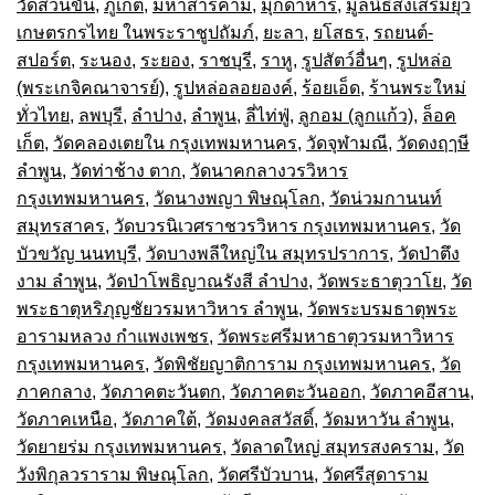
วัดสวนขัน
,
ภูเก็ต
,
มหาสารคาม
,
มุกดาหาร
,
มูลนิธิส่งเสริมยุว
เกษตรกรไทย ในพระราชูปถัมภ์
,
ยะลา
,
ยโสธร
,
รถยนต์-
สปอร์ต
,
ระนอง
,
ระยอง
,
ราชบุรี
,
ราหู
,
รูปสัตว์อื่นๆ
,
รูปหล่อ
(พระเกจิคณาจารย์)
,
รูปหล่อลอยองค์
,
ร้อยเอ็ด
,
ร้านพระใหม่
ทั่วไทย
,
ลพบุรี
,
ลำปาง
,
ลำพูน
,
ลี่ไท่ฟู่
,
ลูกอม (ลูกแก้ว)
,
ล็อค
เก็ต
,
วัดคลองเตยใน กรุงเทพมหานคร
,
วัดจุฬามณี
,
วัดดงฤๅษี
ลำพูน
,
วัดท่าช้าง ตาก
,
วัดนาคกลางวรวิหาร
กรุงเทพมหานคร
,
วัดนางพญา พิษณุโลก
,
วัดน่วมกานนท์
สมุทรสาคร
,
วัดบวรนิเวศราชวรวิหาร กรุงเทพมหานคร
,
วัด
บัวขวัญ นนทบุรี
,
วัดบางพลีใหญ่ใน สมุทรปราการ
,
วัดป่าตึง
งาม ลำพูน
,
วัดป่าโพธิญาณรังสี ลำปาง
,
วัดพระธาตุวาโย
,
วัด
พระธาตุหริภุญชัยวรมหาวิหาร ลำพูน
,
วัดพระบรมธาตุพระ
อารามหลวง กำแพงเพชร
,
วัดพระศรีมหาธาตุวรมหาวิหาร
กรุงเทพมหานคร
,
วัดพิชัยญาติการาม กรุงเทพมหานคร
,
วัด
ภาคกลาง
,
วัดภาคตะวันตก
,
วัดภาคตะวันออก
,
วัดภาคอีสาน
,
วัดภาคเหนือ
,
วัดภาคใต้
,
วัดมงคลสวัสดิ์
,
วัดมหาวัน ลำพูน
,
วัดยายร่ม กรุงเทพมหานคร
,
วัดลาดใหญ่ สมุทรสงคราม
,
วัด
วังพิกุลวราราม พิษณุโลก
,
วัดศรีบัวบาน
,
วัดศรีสุดาราม