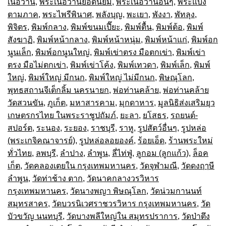
เนื้อว่าน
,
พระเนื้อว่านยอดนิยม
,
พระเนื้อว่านอื่นๆ
,
พระแบ่ง
ตามภาค
,
พระไพรีพินาศ
,
พลังบุญ
,
พะเยา
,
พังงา
,
พัทลุง
,
พิจิตร
,
พิมพ์กลาง
,
พิมพ์ขนมเปี๊ยะ
,
พิมพ์ตื้น
,
พิมพ์ต้อ
,
พิมพ์
สังฆาฏิ
,
พิมพ์หน้ากลาง
,
พิมพ์หน้าหนุ่ม
,
พิมพ์หน้าแก่
,
พิมพ์อก
นูนเล็ก
,
พิมพ์อกนูนใหญ่
,
พิมพ์เข่าตรง มือตกเข่า
,
พิมพ์เข่า
ตรง มือไม่ตกเข่า
,
พิมพ์เข่าโค้ง
,
พิมพ์เทวดา
,
พิมพ์เล็ก
,
พิมพ์
ใหญ่
,
พิมพ์ใหญ่ มีกนก
,
พิมพ์ใหญ่ ไม่มีกนก
,
พิษณุโลก
,
พุทธสถานจีเต็กลิ้ม นครนายก
,
พ่อท่านคล้าย
,
พ่อท่านคล้าย
วัดสวนขัน
,
ภูเก็ต
,
มหาสารคาม
,
มุกดาหาร
,
มูลนิธิส่งเสริมยุว
เกษตรกรไทย ในพระราชูปถัมภ์
,
ยะลา
,
ยโสธร
,
รถยนต์-
สปอร์ต
,
ระนอง
,
ระยอง
,
ราชบุรี
,
ราหู
,
รูปสัตว์อื่นๆ
,
รูปหล่อ
(พระเกจิคณาจารย์)
,
รูปหล่อลอยองค์
,
ร้อยเอ็ด
,
ร้านพระใหม่
ทั่วไทย
,
ลพบุรี
,
ลำปาง
,
ลำพูน
,
ลี่ไท่ฟู่
,
ลูกอม (ลูกแก้ว)
,
ล็อค
เก็ต
,
วัดคลองเตยใน กรุงเทพมหานคร
,
วัดจุฬามณี
,
วัดดงฤๅษี
ลำพูน
,
วัดท่าช้าง ตาก
,
วัดนาคกลางวรวิหาร
กรุงเทพมหานคร
,
วัดนางพญา พิษณุโลก
,
วัดน่วมกานนท์
สมุทรสาคร
,
วัดบวรนิเวศราชวรวิหาร กรุงเทพมหานคร
,
วัด
บัวขวัญ นนทบุรี
,
วัดบางพลีใหญ่ใน สมุทรปราการ
,
วัดป่าตึง