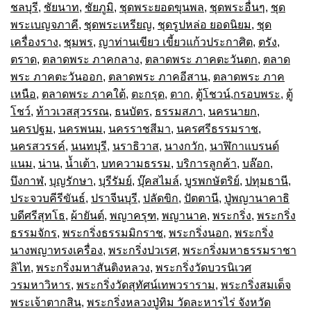
ชลบุรี
,
ชัยนาท
,
ชัยภูมิ
,
ชุดพระยอดขุนพล
,
ชุดพระอื่นๆ
,
ชุด
พระเบญจภาคี
,
ชุดพระเหรียญ
,
ชุดรูปหล่อ ยอดนิยม
,
ชุด
เครื่องราง
,
ชุมพร
,
ญาท่านเขียว เขี้ยวแก้วประกาศิต
,
ตรัง
,
ตราด
,
ตลาดพระ ภาคกลาง
,
ตลาดพระ ภาคตะวันตก
,
ตลาด
พระ ภาคตะวันออก
,
ตลาดพระ ภาคอีสาน
,
ตลาดพระ ภาค
เหนือ
,
ตลาดพระ ภาคใต้
,
ตะกรุด
,
ตาก
,
ตู้โชวน์,กรอบพระ
,
ตู้
โชว์
,
ท้าวเวสสุวรรณ
,
ธนบัตร
,
ธรรมสภา
,
นครนายก
,
นครปฐม
,
นครพนม
,
นครราชสีมา
,
นครศรีธรรมราช
,
นครสวรรค์
,
นนทบุรี
,
นราธิวาส
,
นางกวัก
,
นาฬิกาแบรนด์
แนม
,
น่าน
,
น้ำเต้า
,
บทความธรรม
,
บริการลูกค้า
,
บล๊อก
,
บึงกาฬ
,
บุญรักษา
,
บุรีรัมย์
,
บุ๊คสไมล์
,
บูรพกษัตริย์
,
ปทุมธานี
,
ประจวบคีรีขันธ์
,
ปราจีนบุรี
,
ปลัดขิก
,
ปัตตานี
,
ปู่พญานาคาธิ
บดีศรีสุทโธ
,
ผ้ายันต์
,
พญาครุฑ
,
พญานาค
,
พระกริ่ง
,
พระกริ่ง
ธรรมจักร
,
พระกริ่งธรรมมิกราช
,
พระกริ่งนอก
,
พระกริ่ง
นางพญาทรงเครื่อง
,
พระกริ่งปวเรศ
,
พระกริ่งมหาธรรมราชา
ลิไท
,
พระกริ่งมหาสันติงหลวง
,
พระกริ่งวัดบวรนิเวศ
วรมหาวิหาร
,
พระกริ่งวัดสุทัศน์เทพวราราม
,
พระกริ่งสมเด็จ
พระเจ้าตากสิน
,
พระกริ่งหลวงปู่ทิม วัดละหารไร่ จังหวัด