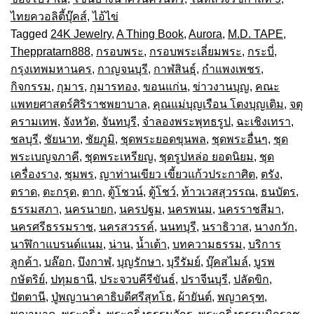
ไทยควอลิตี้บุ๊คส์
,
ไอ้ไข่
Tagged
24K Jewelry
,
A Thing Book
,
Aurora
,
M.D. TAPE
,
Theppratarn888
,
กรอบพระ
,
กรอบพระเลี่ยมพระ
,
กระบี่
,
กรุงเทพมหานคร
,
กาญจนบุรี
,
กาฬสินธุ์
,
กำแพงเพชร
,
กิจกรรม
,
กุมาร
,
กุมารทอง
,
ขอนแก่น
,
ข่าวงานบุญ
,
คณะ
แพทยศาสตร์ศิริราชพยาบาล
,
คุณแม่บุญเรือน โตงบุญเติม
,
จตุ
ครามเทพ
,
จังหวัด
,
จันทบุรี
,
จำลองพระพุทธรูป
,
ฉะเชิงเทรา
,
ชลบุรี
,
ชัยนาท
,
ชัยภูมิ
,
ชุดพระยอดขุนพล
,
ชุดพระอื่นๆ
,
ชุด
พระเบญจภาคี
,
ชุดพระเหรียญ
,
ชุดรูปหล่อ ยอดนิยม
,
ชุด
เครื่องราง
,
ชุมพร
,
ญาท่านเขียว เขี้ยวแก้วประกาศิต
,
ตรัง
,
ตราด
,
ตะกรุด
,
ตาก
,
ตู้โชวน์
,
ตู้โชว์
,
ท้าวเวสสุวรรณ
,
ธนบัตร
,
ธรรมสภา
,
นครนายก
,
นครปฐม
,
นครพนม
,
นครราชสีมา
,
นครศรีธรรมราช
,
นครสวรรค์
,
นนทบุรี
,
นราธิวาส
,
นางกวัก
,
นาฬิกาแบรนด์แนม
,
น่าน
,
น้ำเต้า
,
บทความธรรม
,
บริการ
ลูกค้า
,
บล๊อก
,
บึงกาฬ
,
บุญรักษา
,
บุรีรัมย์
,
บุ๊คสไมล์
,
บูรพ
กษัตริย์
,
ปทุมธานี
,
ประจวบคีรีขันธ์
,
ปราจีนบุรี
,
ปลัดขิก
,
ปัตตานี
,
ปู่พญานาคาธิบดีศรีสุทโธ
,
ผ้ายันต์
,
พญาครุฑ
,