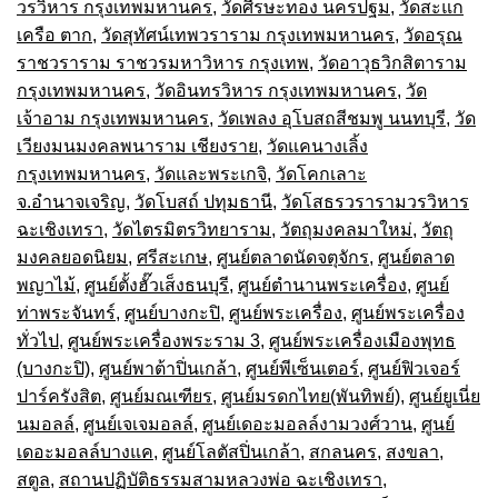
วรวิหาร กรุงเทพมหานคร
,
วัดศีรษะทอง นครปฐม
,
วัดสะแก
เครือ ตาก
,
วัดสุทัศน์เทพวราราม กรุงเทพมหานคร
,
วัดอรุณ
ราชวราราม ราชวรมหาวิหาร กรุงเทพ
,
วัดอาวุธวิกสิตาราม
กรุงเทพมหานคร
,
วัดอินทรวิหาร กรุงเทพมหานคร
,
วัด
เจ้าอาม กรุงเทพมหานคร
,
วัดเพลง อุโบสถสีชมพู นนทบุรี
,
วัด
เวียงมนมงคลพนาราม เชียงราย
,
วัดแคนางเลิ้ง
กรุงเทพมหานคร
,
วัดและพระเกจิ
,
วัดโคกเลาะ
จ.อำนาจเจริญ
,
วัดโบสถ์ ปทุมธานี
,
วัดโสธรวรารามวรวิหาร
ฉะเชิงเทรา
,
วัดไตรมิตรวิทยาราม
,
วัตถุมงคลมาใหม่
,
วัตถุ
มงคลยอดนิยม
,
ศรีสะเกษ
,
ศูนย์ตลาดนัดจตุจักร
,
ศูนย์ตลาด
พญาไม้
,
ศูนย์ตั้งฮั๊วเส็งธนบุรี
,
ศูนย์ตำนานพระเครื่อง
,
ศูนย์
ท่าพระจันทร์
,
ศูนย์บางกะปิ
,
ศูนย์พระเครื่อง
,
ศูนย์พระเครื่อง
ทั่วไป
,
ศูนย์พระเครื่องพระราม 3
,
ศูนย์พระเครื่องเมืองพุทธ
(บางกะปิ)
,
ศูนย์พาต้าปิ่นเกล้า
,
ศูนย์พีเซ็นเตอร์
,
ศูนย์ฟิวเจอร์
ปาร์ครังสิต
,
ศูนย์มณเฑียร
,
ศูนย์มรดกไทย(พันทิพย์)
,
ศูนย์ยูเนี่ย
นมอลล์
,
ศูนย์เจเจมอลล์
,
ศูนย์เดอะมอลล์งามวงศ์วาน
,
ศูนย์
เดอะมอลล์บางแค
,
ศูนย์โลตัสปิ่นเกล้า
,
สกลนคร
,
สงขลา
,
สตูล
,
สถานปฏิบัติธรรมสามหลวงพ่อ ฉะเชิงเทรา
,