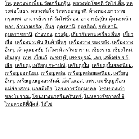
โพ
,
หลวงพ่อเพี้ยน วัดเกริ่นกฐิน
,
หลวงพ่อโชคดี วัดไก่เตี้ย
,
หล
วงพ่อโสธร
,
หลวงพ่อใจ วัดพระยาญาติ
,
ห้างทองเยาวราช
กรุงเทพ
,
อาจารย์วราห์ วัดโพธิ์ทอง
,
อาจารย์สุบิน คุ้มนะหน้า
ทอง
,
อำนาจเจริญ
,
อื่นๆ
,
อุดรธานี
,
อุตรดิตถ์
,
อุทัยธานี
,
อุบลราชธานี
,
อ่างทอง
,
ฮวงจุ้ย
,
เกี่ยวกับพระเครื่อง อื่นๆ
,
เขี้ยว
เสือ
,
เครื่องประดับ สินค้าอื่นๆ
,
เครื่องราง ของขลัง
,
เครื่องราง
อื่นๆ
,
เจ้าคุณธงชัย วัดไตรมิตรวิทยาราม
,
เชียงราย
,
เชียงใหม่
,
เดินบุญ
,
เทพ
,
เบี้ยแก้
,
เพชรบุรี
,
เพชรบูรณ์
,
เลย
,
เสด็จพ่อ ร.5
,
เสือ
,
เหรียญ
,
เหรียญ กษาปณ์
,
เหรียญปั้ม
,
เหรียญปั๊มยอดนิยม
,
เหรียญยอดนิยม
,
เหรียญหล่อ
,
เหรียญหล่อยอดนิยม
,
เหรียญ
อื่นๆ
,
เหรียญเบญจอรหันต์
,
เอ็มไอเอส
,
แพร่
,
แม่ชีบุญเรือน
,
แม่ฮ่องสอน
,
แอสมีเดีย
,
โครงการวัตถุมงคล
,
โซนของเก่า
ของโบราณ
,
โซนบางนาศรีนครินทร์
,
ในหลวงรัชกาลที่ 9
,
ไทยควอลิตี้บุ๊คส์
,
ไอ้ไข่