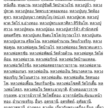
หนังสือ
,
หนุมาน
,
หลวงปู่ขันตี วัดป่าม่วงไข่
,
หลวงปู่ถ้า
,
หลวง
ปู่ทวด
,
หลวงปู่ทอง วัดพระธาตุจอมทอง
,
หลวงปู่บุญ วัดห้อง
คูหา
,
หลวงปู่บุญมา กตปุญโญ (ลป.เจ)
,
หลวงปู่ผาด
,
หลวงปู่
ผาด วัดไร่ จ.อ่างทอง
,
หลวงปู่พระมหาศิลา สิริจันโท
,
หลวงปู่
สรวง
,
หลวงปู่หมุน
,
หลวงปู่อ่อง
,
หลวงปู่เสาร์ห้า สำนักสงฆ์
อุดมศรีสุข
,
หลวงปู่แสง จันดะโชโต (ญาณวโร)
,
หลวงปู่แสน
,
หลวงปู่แหวน สุจิณฺโณ
,
หลวงพ่อคำนวณ วัดแก้วเจริญ
,
หลวง
พ่อคูณ
,
หลวงพ่อคูณ วัดบ้านไร่
,
หลวงพ่อทอง วัดเขาตะเครา
,
หลวงพ่อพรชัย
,
หลวงพ่อพัฒน์ วัดห้วยด้วน
,
หลวงพ่อพูล วัดไผ่
ล้อม
,
หลวงพ่อรวย
,
หลวงพ่อรักษ์
,
หลวงพ่อวัดบ้านแหลม
,
หลวงพ่อวัดไร่ขิง
,
หลวงพ่อสดธรรมกายาราม
,
หลวงพ่อหาย
,
หลวงพ่อเกษร
,
หลวงพ่อเงิน
,
หลวงพ่อเงิน วัดบางคลาน
,
หลวง
พ่อเจริญ วัดโนนสว่าง
,
หลวงพ่อเดิม
,
หลวงพ่อเดิม วัดหนอง
โพ
,
หลวงพ่อเพี้ยน วัดเกริ่นกฐิน
,
หลวงพ่อโชคดี วัดไก่เตี้ย
,
หล
วงพ่อโสธร
,
หลวงพ่อใจ วัดพระยาญาติ
,
ห้างทองเยาวราช
กรุงเทพ
,
อาจารย์วราห์ วัดโพธิ์ทอง
,
อาจารย์สุบิน คุ้มนะหน้า
ทอง
,
อำนาจเจริญ
,
อื่นๆ
,
อุดรธานี
,
อุตรดิตถ์
,
อุทัยธานี
,
อุบลราชธานี
,
อ่างทอง
,
ฮวงจุ้ย
,
เกี่ยวกับพระเครื่อง อื่นๆ
,
เขี้ยว