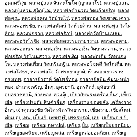
อุดมศรีสุข
,
หลวงปู่แสง จันดะโชโต (ญาณวโร)
,
หลวงปู่แสน
,
หลวงปู่แหวน สุจิณฺโณ
,
หลวงพ่อคำนวณ วัดแก้วเจริญ
,
หลวง
พ่อคูณ
,
หลวงพ่อคูณ วัดบ้านไร่
,
หลวงพ่อทอง วัดเขาตะเครา
,
หลวงพ่อพรชัย
,
หลวงพ่อพัฒน์ วัดห้วยด้วน
,
หลวงพ่อพูล วัดไผ่
ล้อม
,
หลวงพ่อรวย
,
หลวงพ่อรักษ์
,
หลวงพ่อวัดบ้านแหลม
,
หลวงพ่อวัดไร่ขิง
,
หลวงพ่อสดธรรมกายาราม
,
หลวงพ่อหาย
,
หลวงพ่อเกษร
,
หลวงพ่อเงิน
,
หลวงพ่อเงิน วัดบางคลาน
,
หลวง
พ่อเจริญ วัดโนนสว่าง
,
หลวงพ่อเดิม
,
หลวงพ่อเดิม วัดหนอง
โพ
,
หลวงพ่อเพี้ยน วัดเกริ่นกฐิน
,
หลวงพ่อโชคดี วัดไก่เตี้ย
,
หล
วงพ่อโสธร
,
หลวงพ่อใจ วัดพระยาญาติ
,
ห้างทองเยาวราช
กรุงเทพ
,
อาจารย์วราห์ วัดโพธิ์ทอง
,
อาจารย์สุบิน คุ้มนะหน้า
ทอง
,
อำนาจเจริญ
,
อื่นๆ
,
อุดรธานี
,
อุตรดิตถ์
,
อุทัยธานี
,
อุบลราชธานี
,
อ่างทอง
,
ฮวงจุ้ย
,
เกี่ยวกับพระเครื่อง อื่นๆ
,
เขี้ยว
เสือ
,
เครื่องประดับ สินค้าอื่นๆ
,
เครื่องราง ของขลัง
,
เครื่องราง
อื่นๆ
,
เจ้าคุณธงชัย วัดไตรมิตรวิทยาราม
,
เชียงราย
,
เชียงใหม่
,
เดินบุญ
,
เทพ
,
เบี้ยแก้
,
เพชรบุรี
,
เพชรบูรณ์
,
เลย
,
เสด็จพ่อ ร.5
,
เสือ
,
เหรียญ
,
เหรียญ กษาปณ์
,
เหรียญปั้ม
,
เหรียญปั๊มยอดนิยม
,
เหรียญยอดนิยม
,
เหรียญหล่อ
,
เหรียญหล่อยอดนิยม
,
เหรียญ