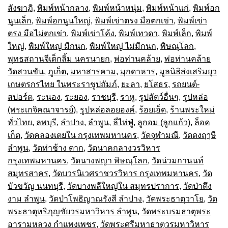
สังฆาฏิ
,
พิมพ์หน้ากลาง
,
พิมพ์หน้าหนุ่ม
,
พิมพ์หน้าแก่
,
พิมพ์อก
นูนเล็ก
,
พิมพ์อกนูนใหญ่
,
พิมพ์เข่าตรง มือตกเข่า
,
พิมพ์เข่า
ตรง มือไม่ตกเข่า
,
พิมพ์เข่าโค้ง
,
พิมพ์เทวดา
,
พิมพ์เล็ก
,
พิมพ์
ใหญ่
,
พิมพ์ใหญ่ มีกนก
,
พิมพ์ใหญ่ ไม่มีกนก
,
พิษณุโลก
,
พุทธสถานจีเต็กลิ้ม นครนายก
,
พ่อท่านคล้าย
,
พ่อท่านคล้าย
วัดสวนขัน
,
ภูเก็ต
,
มหาสารคาม
,
มุกดาหาร
,
มูลนิธิส่งเสริมยุว
เกษตรกรไทย ในพระราชูปถัมภ์
,
ยะลา
,
ยโสธร
,
รถยนต์-
สปอร์ต
,
ระนอง
,
ระยอง
,
ราชบุรี
,
ราหู
,
รูปสัตว์อื่นๆ
,
รูปหล่อ
(พระเกจิคณาจารย์)
,
รูปหล่อลอยองค์
,
ร้อยเอ็ด
,
ร้านพระใหม่
ทั่วไทย
,
ลพบุรี
,
ลำปาง
,
ลำพูน
,
ลี่ไท่ฟู่
,
ลูกอม (ลูกแก้ว)
,
ล็อค
เก็ต
,
วัดคลองเตยใน กรุงเทพมหานคร
,
วัดจุฬามณี
,
วัดดงฤๅษี
ลำพูน
,
วัดท่าช้าง ตาก
,
วัดนาคกลางวรวิหาร
กรุงเทพมหานคร
,
วัดนางพญา พิษณุโลก
,
วัดน่วมกานนท์
สมุทรสาคร
,
วัดบวรนิเวศราชวรวิหาร กรุงเทพมหานคร
,
วัด
บัวขวัญ นนทบุรี
,
วัดบางพลีใหญ่ใน สมุทรปราการ
,
วัดป่าตึง
งาม ลำพูน
,
วัดป่าโพธิญาณรังสี ลำปาง
,
วัดพระธาตุวาโย
,
วัด
พระธาตุหริภุญชัยวรมหาวิหาร ลำพูน
,
วัดพระบรมธาตุพระ
อารามหลวง กำแพงเพชร
,
วัดพระศรีมหาธาตุวรมหาวิหาร