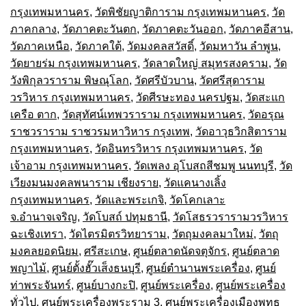
กรุงเทพมหานคร
,
วัดพิชัยญาติการาม กรุงเทพมหานคร
,
วัด
ภาคกลาง
,
วัดภาคตะวันตก
,
วัดภาคตะวันออก
,
วัดภาคอีสาน
,
วัดภาคเหนือ
,
วัดภาคใต้
,
วัดมงคลสวัสดิ์
,
วัดมหาวัน ลำพูน
,
วัดยายร่ม กรุงเทพมหานคร
,
วัดลาดใหญ่ สมุทรสงคราม
,
วัด
วังพิกุลวราราม พิษณุโลก
,
วัดศรีบัวบาน
,
วัดศรีสุดาราม
วรวิหาร กรุงเทพมหานคร
,
วัดศีรษะทอง นครปฐม
,
วัดสะแก
เครือ ตาก
,
วัดสุทัศน์เทพวราราม กรุงเทพมหานคร
,
วัดอรุณ
ราชวราราม ราชวรมหาวิหาร กรุงเทพ
,
วัดอาวุธวิกสิตาราม
กรุงเทพมหานคร
,
วัดอินทรวิหาร กรุงเทพมหานคร
,
วัด
เจ้าอาม กรุงเทพมหานคร
,
วัดเพลง อุโบสถสีชมพู นนทบุรี
,
วัด
เวียงมนมงคลพนาราม เชียงราย
,
วัดแคนางเลิ้ง
กรุงเทพมหานคร
,
วัดและพระเกจิ
,
วัดโคกเลาะ
จ.อำนาจเจริญ
,
วัดโบสถ์ ปทุมธานี
,
วัดโสธรวรารามวรวิหาร
ฉะเชิงเทรา
,
วัดไตรมิตรวิทยาราม
,
วัตถุมงคลมาใหม่
,
วัตถุ
มงคลยอดนิยม
,
ศรีสะเกษ
,
ศูนย์ตลาดนัดจตุจักร
,
ศูนย์ตลาด
พญาไม้
,
ศูนย์ตั้งฮั๊วเส็งธนบุรี
,
ศูนย์ตำนานพระเครื่อง
,
ศูนย์
ท่าพระจันทร์
,
ศูนย์บางกะปิ
,
ศูนย์พระเครื่อง
,
ศูนย์พระเครื่อง
ทั่วไป
,
ศูนย์พระเครื่องพระราม 3
,
ศูนย์พระเครื่องเมืองพุทธ