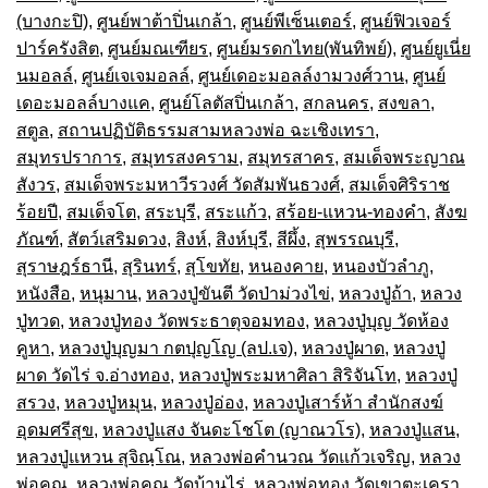
(บางกะปิ)
,
ศูนย์พาต้าปิ่นเกล้า
,
ศูนย์พีเซ็นเตอร์
,
ศูนย์ฟิวเจอร์
ปาร์ครังสิต
,
ศูนย์มณเฑียร
,
ศูนย์มรดกไทย(พันทิพย์)
,
ศูนย์ยูเนี่ย
นมอลล์
,
ศูนย์เจเจมอลล์
,
ศูนย์เดอะมอลล์งามวงศ์วาน
,
ศูนย์
เดอะมอลล์บางแค
,
ศูนย์โลตัสปิ่นเกล้า
,
สกลนคร
,
สงขลา
,
สตูล
,
สถานปฏิบัติธรรมสามหลวงพ่อ ฉะเชิงเทรา
,
สมุทรปราการ
,
สมุทรสงคราม
,
สมุทรสาคร
,
สมเด็จพระญาณ
สังวร
,
สมเด็จพระมหาวีรวงศ์ วัดสัมพันธวงศ์
,
สมเด็จศิริราช
ร้อยปี
,
สมเด็จโต
,
สระบุรี
,
สระแก้ว
,
สร้อย-แหวน-ทองคำ
,
สังฆ
ภัณฑ์
,
สัตว์เสริมดวง
,
สิงห์
,
สิงห์บุรี
,
สีผึ้ง
,
สุพรรณบุรี
,
สุราษฎร์ธานี
,
สุรินทร์
,
สุโขทัย
,
หนองคาย
,
หนองบัวลำภู
,
หนังสือ
,
หนุมาน
,
หลวงปู่ขันตี วัดป่าม่วงไข่
,
หลวงปู่ถ้า
,
หลวง
ปู่ทวด
,
หลวงปู่ทอง วัดพระธาตุจอมทอง
,
หลวงปู่บุญ วัดห้อง
คูหา
,
หลวงปู่บุญมา กตปุญโญ (ลป.เจ)
,
หลวงปู่ผาด
,
หลวงปู่
ผาด วัดไร่ จ.อ่างทอง
,
หลวงปู่พระมหาศิลา สิริจันโท
,
หลวงปู่
สรวง
,
หลวงปู่หมุน
,
หลวงปู่อ่อง
,
หลวงปู่เสาร์ห้า สำนักสงฆ์
อุดมศรีสุข
,
หลวงปู่แสง จันดะโชโต (ญาณวโร)
,
หลวงปู่แสน
,
หลวงปู่แหวน สุจิณฺโณ
,
หลวงพ่อคำนวณ วัดแก้วเจริญ
,
หลวง
พ่อคูณ
,
หลวงพ่อคูณ วัดบ้านไร่
,
หลวงพ่อทอง วัดเขาตะเครา
,