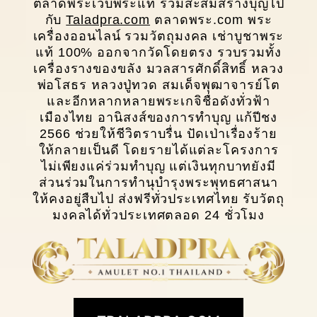
ตลาดพระเว็บพระแท้ ร่วมสะสมสร้างบุญไป
กับ
Taladpra.com
ตลาดพระ.com พระ
เครื่องออนไลน์ รวมวัตถุมงคล เช่าบูชาพระ
แท้ 100% ออกจากวัดโดยตรง รวบรวมทั้ง
เครื่องรางของขลัง มวลสารศักดิ์สิทธิ์ หลวง
พ่อโสธร หลวงปู่ทวด สมเด็จพุฒาจารย์โต
และอีกหลากหลายพระเกจิชื่อดังทั่วฟ้า
เมืองไทย อานิสงส์ของการทำบุญ แก้ปีชง
2566 ช่วยให้ชีวิตราบรื่น ปัดเป่าเรื่องร้าย
ให้กลายเป็นดี โดยรายได้แต่ละโครงการ
ไม่เพียงแค่ร่วมทำบุญ แต่เงินทุกบาทยังมี
ส่วนร่วมในการทํานุบํารุงพระพุทธศาสนา
ให้คงอยู่สืบไป ส่งฟรีทั่วประเทศไทย รับวัตถุ
มงคลได้ทั่วประเทศตลอด 24 ชั่วโมง