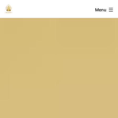
Skip
ตลาด
Menu
to
content
พระ