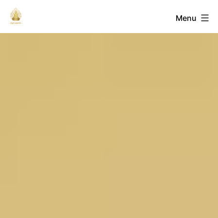
Skip
ตลาด
Menu
to
content
พระ