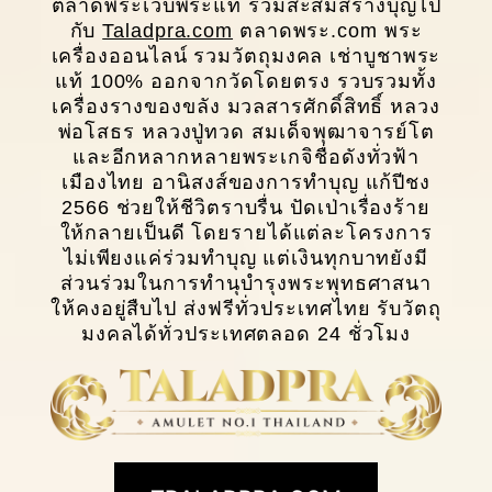
ตลาดพระเว็บพระแท้ ร่วมสะสมสร้างบุญไป
กับ
Taladpra.com
ตลาดพระ.com พระ
เครื่องออนไลน์ รวมวัตถุมงคล เช่าบูชาพระ
แท้ 100% ออกจากวัดโดยตรง รวบรวมทั้ง
เครื่องรางของขลัง มวลสารศักดิ์สิทธิ์ หลวง
พ่อโสธร หลวงปู่ทวด สมเด็จพุฒาจารย์โต
และอีกหลากหลายพระเกจิชื่อดังทั่วฟ้า
เมืองไทย อานิสงส์ของการทำบุญ แก้ปีชง
2566 ช่วยให้ชีวิตราบรื่น ปัดเป่าเรื่องร้าย
ให้กลายเป็นดี โดยรายได้แต่ละโครงการ
ไม่เพียงแค่ร่วมทำบุญ แต่เงินทุกบาทยังมี
ส่วนร่วมในการทํานุบํารุงพระพุทธศาสนา
ให้คงอยู่สืบไป ส่งฟรีทั่วประเทศไทย รับวัตถุ
มงคลได้ทั่วประเทศตลอด 24 ชั่วโมง