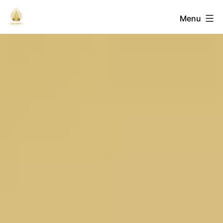
Skip
ตลาด
Menu
to
content
พระ