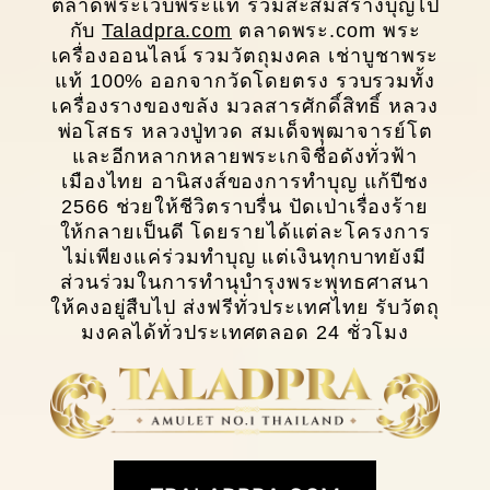
ตลาดพระเว็บพระแท้ ร่วมสะสมสร้างบุญไป
กับ
Taladpra.com
ตลาดพระ.com พระ
เครื่องออนไลน์ รวมวัตถุมงคล เช่าบูชาพระ
แท้ 100% ออกจากวัดโดยตรง รวบรวมทั้ง
เครื่องรางของขลัง มวลสารศักดิ์สิทธิ์ หลวง
พ่อโสธร หลวงปู่ทวด สมเด็จพุฒาจารย์โต
และอีกหลากหลายพระเกจิชื่อดังทั่วฟ้า
เมืองไทย อานิสงส์ของการทำบุญ แก้ปีชง
2566 ช่วยให้ชีวิตราบรื่น ปัดเป่าเรื่องร้าย
ให้กลายเป็นดี โดยรายได้แต่ละโครงการ
ไม่เพียงแค่ร่วมทำบุญ แต่เงินทุกบาทยังมี
ส่วนร่วมในการทํานุบํารุงพระพุทธศาสนา
ให้คงอยู่สืบไป ส่งฟรีทั่วประเทศไทย รับวัตถุ
มงคลได้ทั่วประเทศตลอด 24 ชั่วโมง