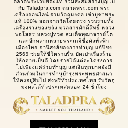
ตลาดพระเว็บพระแท้ ร่วมสะสมสร้างบุญไป
กับ
Taladpra.com
ตลาดพระ.com พระ
เครื่องออนไลน์ รวมวัตถุมงคล เช่าบูชาพระ
แท้ 100% ออกจากวัดโดยตรง รวบรวมทั้ง
เครื่องรางของขลัง มวลสารศักดิ์สิทธิ์ หลวง
พ่อโสธร หลวงปู่ทวด สมเด็จพุฒาจารย์โต
และอีกหลากหลายพระเกจิชื่อดังทั่วฟ้า
เมืองไทย อานิสงส์ของการทำบุญ แก้ปีชง
2566 ช่วยให้ชีวิตราบรื่น ปัดเป่าเรื่องร้าย
ให้กลายเป็นดี โดยรายได้แต่ละโครงการ
ไม่เพียงแค่ร่วมทำบุญ แต่เงินทุกบาทยังมี
ส่วนร่วมในการทํานุบํารุงพระพุทธศาสนา
ให้คงอยู่สืบไป ส่งฟรีทั่วประเทศไทย รับวัตถุ
มงคลได้ทั่วประเทศตลอด 24 ชั่วโมง