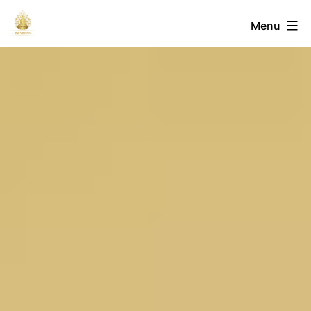
Skip
ตลาด
Menu
to
content
พระ