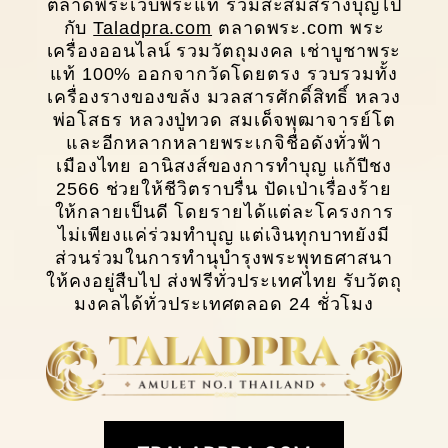
ตลาดพระเว็บพระแท้ ร่วมสะสมสร้างบุญไป
กับ
Taladpra.com
ตลาดพระ.com พระ
เครื่องออนไลน์ รวมวัตถุมงคล เช่าบูชาพระ
แท้ 100% ออกจากวัดโดยตรง รวบรวมทั้ง
เครื่องรางของขลัง มวลสารศักดิ์สิทธิ์ หลวง
พ่อโสธร หลวงปู่ทวด สมเด็จพุฒาจารย์โต
และอีกหลากหลายพระเกจิชื่อดังทั่วฟ้า
เมืองไทย อานิสงส์ของการทำบุญ แก้ปีชง
2566 ช่วยให้ชีวิตราบรื่น ปัดเป่าเรื่องร้าย
ให้กลายเป็นดี โดยรายได้แต่ละโครงการ
ไม่เพียงแค่ร่วมทำบุญ แต่เงินทุกบาทยังมี
ส่วนร่วมในการทํานุบํารุงพระพุทธศาสนา
ให้คงอยู่สืบไป ส่งฟรีทั่วประเทศไทย รับวัตถุ
มงคลได้ทั่วประเทศตลอด 24 ชั่วโมง