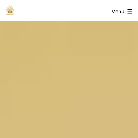
Skip
ตลาด
Menu
to
content
พระ