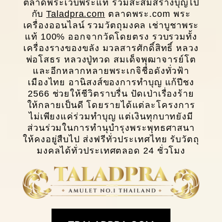
ตลาดพระเว็บพระแท้ ร่วมสะสมสร้างบุญไป
กับ
Taladpra.com
ตลาดพระ.com พระ
เครื่องออนไลน์ รวมวัตถุมงคล เช่าบูชาพระ
แท้ 100% ออกจากวัดโดยตรง รวบรวมทั้ง
เครื่องรางของขลัง มวลสารศักดิ์สิทธิ์ หลวง
พ่อโสธร หลวงปู่ทวด สมเด็จพุฒาจารย์โต
และอีกหลากหลายพระเกจิชื่อดังทั่วฟ้า
เมืองไทย อานิสงส์ของการทำบุญ แก้ปีชง
2566 ช่วยให้ชีวิตราบรื่น ปัดเป่าเรื่องร้าย
ให้กลายเป็นดี โดยรายได้แต่ละโครงการ
ไม่เพียงแค่ร่วมทำบุญ แต่เงินทุกบาทยังมี
ส่วนร่วมในการทํานุบํารุงพระพุทธศาสนา
ให้คงอยู่สืบไป ส่งฟรีทั่วประเทศไทย รับวัตถุ
มงคลได้ทั่วประเทศตลอด 24 ชั่วโมง