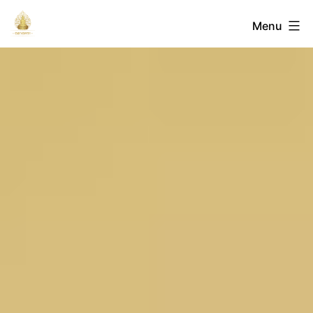
Skip
ตลาด
Menu
to
content
พระ