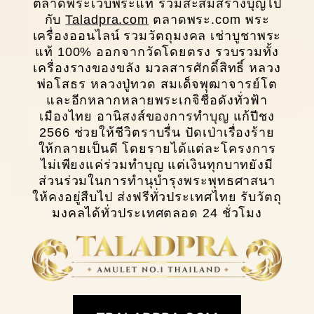
ตลาดพระเว็บพระแท้ ร่วมสะสมสร้างบุญไป
กับ
Taladpra.com
ตลาดพระ.com พระ
เครื่องออนไลน์ รวมวัตถุมงคล เช่าบูชาพระ
แท้ 100% ออกจากวัดโดยตรง รวบรวมทั้ง
เครื่องรางของขลัง มวลสารศักดิ์สิทธิ์ หลวง
พ่อโสธร หลวงปู่ทวด สมเด็จพุฒาจารย์โต
และอีกหลากหลายพระเกจิชื่อดังทั่วฟ้า
เมืองไทย อานิสงส์ของการทำบุญ แก้ปีชง
2566 ช่วยให้ชีวิตราบรื่น ปัดเป่าเรื่องร้าย
ให้กลายเป็นดี โดยรายได้แต่ละโครงการ
ไม่เพียงแค่ร่วมทำบุญ แต่เงินทุกบาทยังมี
ส่วนร่วมในการทํานุบํารุงพระพุทธศาสนา
ให้คงอยู่สืบไป ส่งฟรีทั่วประเทศไทย รับวัตถุ
มงคลได้ทั่วประเทศตลอด 24 ชั่วโมง