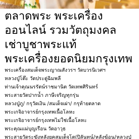
ตลาดพระ พระเครื่อง
ออนไลน์ รวมวัตถุมงคล
เช่าบูชาพระแท้
พระเครื่องยอดนิยมกรุงเทพ
พระเครื่องสมเด็จพระญาณสังวรฯ วัดบวรนิเวศฯ
หลวงปู่โต๊ะ วัดประดู่ฉิมพลี
ท่านเจ้าคุณนรรัตน์ราชมานิต วัดเทพศิรินทร์
พระสายวัดปากน้ำ ภาษีเจริญทุกรุ่น
หลวงปู่ภู/ กรุวัดเงิน /สมเด็จเผ่า/ กรุท้ายตลาด
พระเกจิอาจารย์กรุงเทพเนื้อโลหะ
พระเกจิอาจารย์กรุงเทพไม่ใช่เนื้อโลหะ
พระคุณแม่บุญเรือน วัดอาวุธ
พระสายวัดระฆังหลังยุคสมเด็จโต(ปิลันทน์/หลังฆ้อน/หลวงปู่