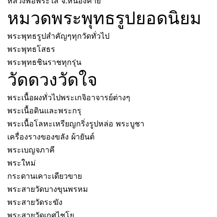
หลวงพ่อพระใส จ.หนองคาย
หมวดพระพุทธรูปยอดนิยม
พระพุทธรูปสำคัญๆทุกวัดทั่วไป
พระพุทธโสธร
พระพุทธชินราชทุกรุ่น
วัดดวงวัดใจ
พระเนื้อผงทั่วไปพระเกจิอาจารย์ต่างๆ
พระเนื้อดินและพระกรุ
พระเนื้อโลหะเหรียญกริ่งรูปหล่อ พระบูชา
เครื่องรางของขลัง ผ้ายันต์
พระเบญจภาคี
พระใหม่
กระดานเคาะเดียวขาย
พระสายวัดบางขุนพรหม
พระสายวัดระฆัง
พระสายวัดเกศไชโย