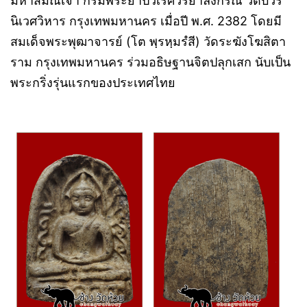
มหาสมณเจ้า กรมพระยาปวเรศวริยาลงกรณ์ วัดบวร
นิเวศวิหาร กรุงเทพมหานคร เมื่อปี พ.ศ. 2382 โดยมี
สมเด็จพระพุฒาจารย์ (โต พฺรหฺมรํสี) วัดระฆังโฆสิตา
ราม กรุงเทพมหานคร ร่วมอธิษฐานจิตปลุกเสก นับเป็น
พระกริ่งรุ่นแรกของประเทศไทย