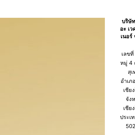
บริษั
อะ เว
เนอร์ 
เลขที่
หมู่ 
สุ
อำเภอ
เชียง
จังห
เชียง
ประเ
50