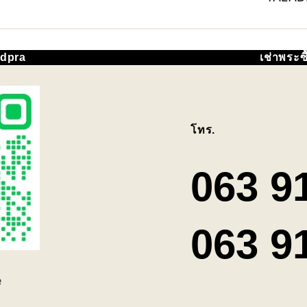
adpra
เช่าพระ
โทร.
063 9
063 9
e