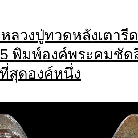
หลวงปู่ทวดหลังเตารี
5 พิมพ์องค์พระคมชัดล
ที่สุดองค์หนึ่ง